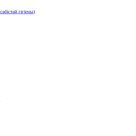
абістай гігіены)
6