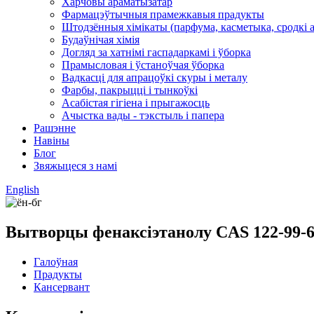
Харчовы араматызатар
Фармацэўтычныя прамежкавыя прадукты
Штодзённыя хімікаты (парфума, касметыка, сродкі ас
Будаўнічая хімія
Догляд за хатнімі гаспадаркамі і ўборка
Прамысловая і ўстаноўчая ўборка
Вадкасці для апрацоўкі скуры і металу
Фарбы, пакрыцці і тынкоўкі
Асабістая гігіена і прыгажосць
Ачыстка вады - тэкстыль і папера
Рашэнне
Навіны
Блог
Звяжыцеся з намі
English
Вытворцы фенаксіэтанолу CAS 122-99-
Галоўная
Прадукты
Кансервант