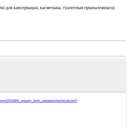
ткі для кансервацыі, касметыка, туалетныя прыналежнасці