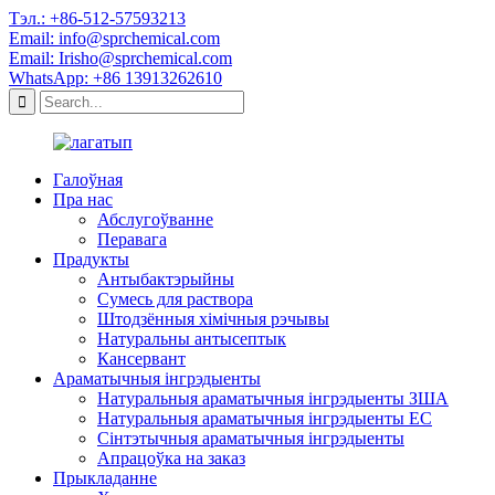
Тэл.: +86-512-57593213
Email: info@sprchemical.com
Email: Irisho@sprchemical.com
WhatsApp: +86 13913262610
Галоўная
Пра нас
Абслугоўванне
Перавага
Прадукты
Антыбактэрыйны
Сумесь для раствора
Штодзённыя хімічныя рэчывы
Натуральны антысептык
Кансервант
Араматычныя інгрэдыенты
Натуральныя араматычныя інгрэдыенты ЗША
Натуральныя араматычныя інгрэдыенты ЕС
Сінтэтычныя араматычныя інгрэдыенты
Апрацоўка на заказ
Прыкладанне