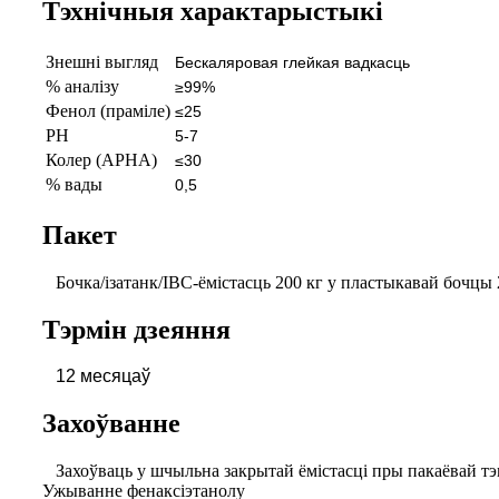
Тэхнічныя характарыстыкі
Знешні выгляд
Бескаляровая глейкая вадкасць
% аналізу
≥99%
Фенол (праміле)
≤25
PH
5-7
Колер (APHA)
≤30
% вады
0,5
Пакет
Бочка/ізатанк/IBC-ёмістасць 200 кг у пластыкавай бочцы 25
Тэрмін дзеяння
12 месяцаў
Захоўванне
Захоўваць у шчыльна закрытай ёмістасці пры пакаёвай т
Ужыванне фенаксіэтанолу