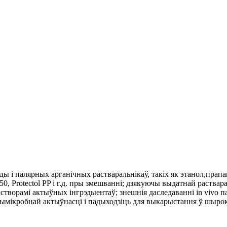
ды і палярных арганічных растваральнікаў, такіх як этанол,
прапан
A50, Protectol PP і г.д. пры змешванні; дзякуючы выдатнай раствар
творамі актыўных інгрэдыентаў; знешнія даследаванні in vivo пака
ымікробнай актыўнасці і падыходзіць для выкарыстання ў шырок