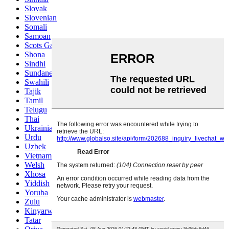
Slovak
Slovenian
Somali
Samoan
Scots Gaelic
Shona
Sindhi
Sundanese
Swahili
Tajik
Tamil
Telugu
Thai
Ukrainian
Urdu
Uzbek
Vietnamese
Welsh
Xhosa
Yiddish
Yoruba
Zulu
Kinyarwanda
Tatar