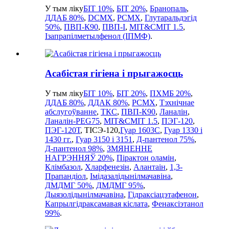
У тым ліку
БІТ 10%
,
БІТ 20%
,
Бранопаль
,
ДДАБ 80%
,
DCMX
,
PCMX
,
Глутаральдэгід
50%
,
ПВП-К90
,
ПВП-I
,
MIT&CMIT 1.5
,
Ізапрапілметылфенол (ІПМФ)
.
Асабістая гігіена і прыгажосць
У тым ліку
БІТ 10%
,
БІТ 20%
,
ПХМБ 20%
,
ДДАБ 80%
,
ДДАК 80%
,
PCMX
,
Тэхнічнае
абслугоўванне
,
ТКС
,
ПВП-К90
,
Ланалін
,
Ланалін-PEG75
,
MIT&CMIT 1.5
,
ПЭГ-120
,
ПЭГ-120Т
, ТІСЭ-120,
Гуар 1603C
,
Гуар 1330 і
1430 гг.
,
Гуар 3150 і 3151
,
Д-пантенол 75%
,
Д-пантенол 98%
,
ЗМЯНЕННЕ
НАГРЭННЯЎ 20%
,
Пірактон оламін
,
Клімбазол
,
Хларфенезін
,
Алантаін
,
1,3-
Прапандіол
,
Імідазалідынілмачавіна
,
ДМДМГ 50%
,
ДМДМГ 95%
,
Дыязолідынілмачавіна
,
Гідраксіацэтафенон
,
Капрылгідраксамавая кіслата
,
Фенаксіэтанол
99%
.