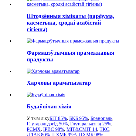
Штодзённыя хімікаты (парфума,
касметыка, сродкі асабістай
гігіены)
Фармацэўтычныя прамежкавыя
прадукты
Харчовы араматызатар
Будаўнічая хімія
У тым ліку
БІТ 85%
,
БКБ 95%
,
Бранопаль
,
Глутаральдэгід 50%
,
Глутаральдэгід 25%
,
PCMX
,
IPBC 98%
,
MIT&CMIT 14
,
ТКС
,
ДДАБ 80%
,
ПХМБ 95%
,
ПХМБ 98%
,