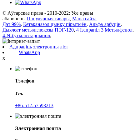
© Аўтарскае права - 2010-2022: Усе правы
абаронены.
Папулярныя тавары
,
Мапа сайта
Дэт 99%
,
Кетаканазол цынку пірытыён
,
Альфа-арбуцін
,
Дыялеат метылглюкозы ПЭГ-120
,
4 Ізапрапіл 3 Метылфенол
,
4-N-бутылрэзарцынол
,
Адправіць электронны ліст
WhatsApp
x
Тэлефон
Тэл.
+86-512-57593213
Электронная пошта