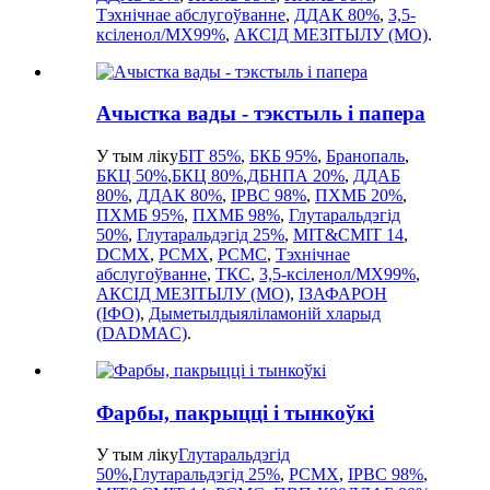
Тэхнічнае абслугоўванне
,
ДДАК 80%
,
3,5-
ксіленол/MX99%
,
АКСІД МЕЗІТЫЛУ (MO)
.
Ачыстка вады - тэкстыль і папера
У тым ліку
БІТ 85%
,
БКБ 95%
,
Бранопаль
,
БКЦ 50%
,
БКЦ 80%
,
ДБНПА 20%
,
ДДАБ
80%
,
ДДАК 80%
,
IPBC 98%
,
ПХМБ 20%
,
ПХМБ 95%
,
ПХМБ 98%
,
Глутаральдэгід
50%
,
Глутаральдэгід 25%
,
MIT&CMIT 14
,
DCMX
,
PCMX
,
PCMC
,
Тэхнічнае
абслугоўванне
,
ТКС
,
3,5-ксіленол/MX99%
,
АКСІД МЕЗІТЫЛУ (MO)
,
ІЗАФАРОН
(ІФО)
,
Дыметылдыяліламоній хларыд
(DADMAC)
.
Фарбы, пакрыцці і тынкоўкі
У тым ліку
Глутаральдэгід
50%
,
Глутаральдэгід 25%
,
PCMX
,
IPBC 98%
,