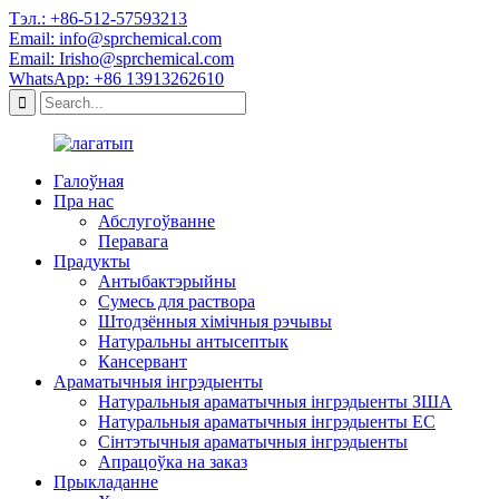
Тэл.: +86-512-57593213
Email: info@sprchemical.com
Email: Irisho@sprchemical.com
WhatsApp: +86 13913262610
Галоўная
Пра нас
Абслугоўванне
Перавага
Прадукты
Антыбактэрыйны
Сумесь для раствора
Штодзённыя хімічныя рэчывы
Натуральны антысептык
Кансервант
Араматычныя інгрэдыенты
Натуральныя араматычныя інгрэдыенты ЗША
Натуральныя араматычныя інгрэдыенты ЕС
Сінтэтычныя араматычныя інгрэдыенты
Апрацоўка на заказ
Прыкладанне