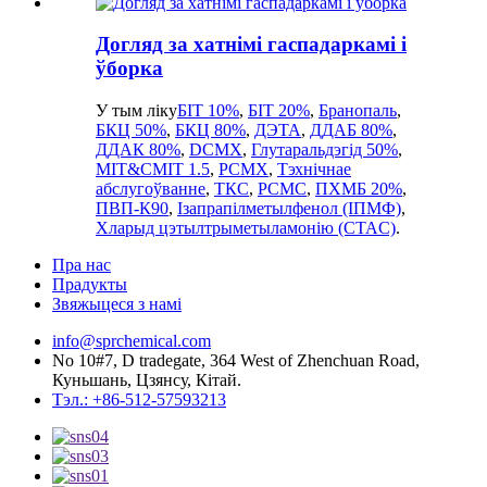
Догляд за хатнімі гаспадаркамі і
ўборка
У тым ліку
БІТ 10%
,
БІТ 20%
,
Бранопаль
,
БКЦ 50%
,
БКЦ 80%
,
ДЭТА
,
ДДАБ 80%
,
ДДАК 80%
,
DCMX
,
Глутаральдэгід 50%
,
MIT&CMIT 1.5
,
PCMX
,
Тэхнічнае
абслугоўванне
,
ТКС
,
PCMC
,
ПХМБ 20%
,
ПВП-К90
,
Ізапрапілметылфенол (ІПМФ)
,
Хларыд цэтылтрыметыламонію (CTAC)
.
Пра нас
Прадукты
Звяжыцеся з намі
info@sprchemical.com
No 10#7, D tradegate, 364 West of Zhenchuan Road,
Куньшань, Цзянсу, Кітай.
Тэл.: +86-512-57593213