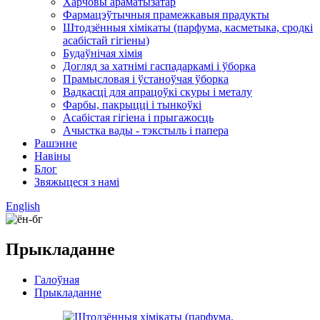
Харчовы араматызатар
Фармацэўтычныя прамежкавыя прадукты
Штодзённыя хімікаты (парфума, касметыка, сродкі
асабістай гігіены)
Будаўнічая хімія
Догляд за хатнімі гаспадаркамі і ўборка
Прамысловая і ўстаноўчая ўборка
Вадкасці для апрацоўкі скуры і металу
Фарбы, пакрыцці і тынкоўкі
Асабістая гігіена і прыгажосць
Ачыстка вады - тэкстыль і папера
Рашэнне
Навіны
Блог
Звяжыцеся з намі
English
Прыкладанне
Галоўная
Прыкладанне