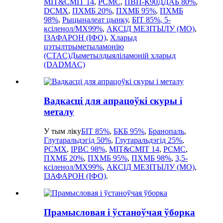
MIT&CMIT 14
,
PCMC
,
ПВП-К90
ДДАБ 80%
,
DCMX
,
ПХМБ 20%
,
ПХМБ 95%
,
ПХМБ
98%
,
Рыцыналеат цынку
,
БІТ 85%
, 5-
ксіленол/MX99%
,
АКСІД МЕЗІТЫЛУ (MO)
,
ІЗАФАРОН (ІФО)
,
Хларыд
цэтылтрыметыламонію
(CTAC)
Дыметылдыяліламоній хларыд
(DADMAC)
Вадкасці для апрацоўкі скуры і
металу
У тым ліку
БІТ 85%
,
БКБ 95%
,
Бранопаль
,
Глутаральдэгід 50%
,
Глутаральдэгід 25%
,
PCMX
,
IPBC 98%
,
MIT&CMIT 14
,
PCMC
,
ПХМБ 20%
,
ПХМБ 95%
,
ПХМБ 98%
,
3,5-
ксіленол/MX99%
,
АКСІД МЕЗІТЫЛУ (MO)
,
ІЗАФАРОН (ІФО)
.
Прамысловая і ўстаноўчая ўборка