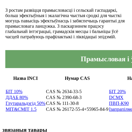
З ростам развіцця прамысловасці і сельскай гаспадаркі,
больш эфектыўныя і экалагічна чыстыя сродкі для чысткі
могуць павысіць эфектыўнасць і забяспечыць гарантыі для
прамысловага ланцужка. З паскарэннем працэсу
глабальнай інтэграцыі, грамадскія месцы і бальніцы ўсё
часцей патрабуюць прафілактыкі і ліквідацыі эпідэмій.
Прамысловая і 
Назва INCI
Нумар CAS
Н
БІТ 10%
CAS № 2634-33-5
БІТ 20%
ДДАБ 80%
CAS № 2390-68-3
DCMX
Глутаральдэгід 50%
CAS № 111-30-8
ПВП-К90
MIT&CMIT 1.5
CAS № 26172-55-4+55965-84-9
Ізапрапіл
звязаныя тавары