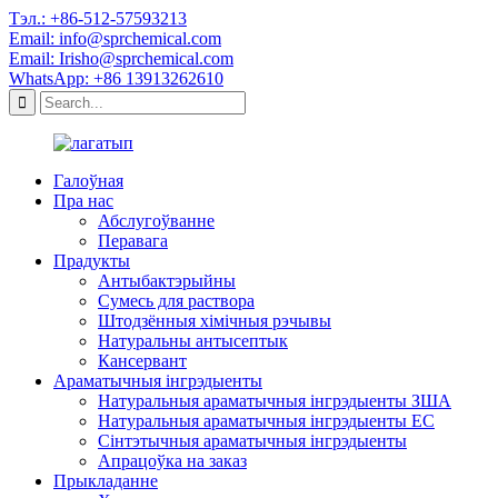
Тэл.: +86-512-57593213
Email: info@sprchemical.com
Email: Irisho@sprchemical.com
WhatsApp: +86 13913262610
Галоўная
Пра нас
Абслугоўванне
Перавага
Прадукты
Антыбактэрыйны
Сумесь для раствора
Штодзённыя хімічныя рэчывы
Натуральны антысептык
Кансервант
Араматычныя інгрэдыенты
Натуральныя араматычныя інгрэдыенты ЗША
Натуральныя араматычныя інгрэдыенты ЕС
Сінтэтычныя араматычныя інгрэдыенты
Апрацоўка на заказ
Прыкладанне