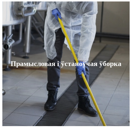
Прамысловая і ўстаноўчая ўборка