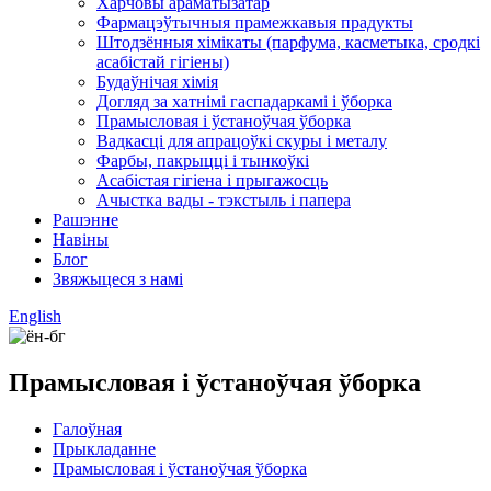
Харчовы араматызатар
Фармацэўтычныя прамежкавыя прадукты
Штодзённыя хімікаты (парфума, касметыка, сродкі
асабістай гігіены)
Будаўнічая хімія
Догляд за хатнімі гаспадаркамі і ўборка
Прамысловая і ўстаноўчая ўборка
Вадкасці для апрацоўкі скуры і металу
Фарбы, пакрыцці і тынкоўкі
Асабістая гігіена і прыгажосць
Ачыстка вады - тэкстыль і папера
Рашэнне
Навіны
Блог
Звяжыцеся з намі
English
Прамысловая і ўстаноўчая ўборка
Галоўная
Прыкладанне
Прамысловая і ўстаноўчая ўборка