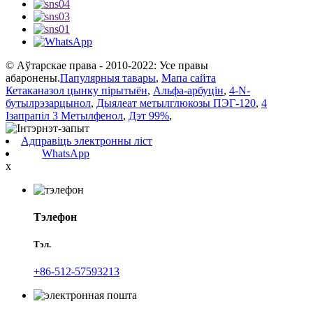
© Аўтарскае права - 2010-2022: Усе правы
абаронены.
Папулярныя тавары
,
Мапа сайта
Кетаканазол цынку пірытыён
,
Альфа-арбуцін
,
4-N-
бутылрэзарцынол
,
Дыялеат метылглюкозы ПЭГ-120
,
4
Ізапрапіл 3 Метылфенол
,
Дэт 99%
,
Адправіць электронны ліст
WhatsApp
x
Тэлефон
Тэл.
+86-512-57593213