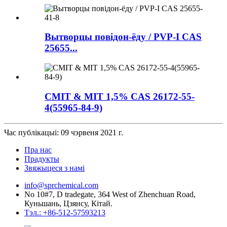
Вытворцы повідон-ёду / PVP-I CAS
25655...
CMIT & MIT 1,5% CAS 26172-55-
4(55965-84-9)
Час публікацыі: 09 чэрвеня 2021 г.
Пра нас
Прадукты
Звяжыцеся з намі
info@sprchemical.com
No 10#7, D tradegate, 364 West of Zhenchuan Road,
Куньшань, Цзянсу, Кітай.
Тэл.: +86-512-57593213