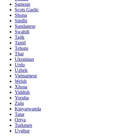
Samoan
Scots Gaelic
Shona
Sindhi
Sundanese
Swahili
Tajik
Tamil
Telugu
Thai
Ukrainian
Urdu
Uzbek
Vietnamese
Welsh
Xhosa
Yiddish
Yoruba
Zulu
Kinyarwanda
Tatar
Oriya
Turkmen
Uyghur