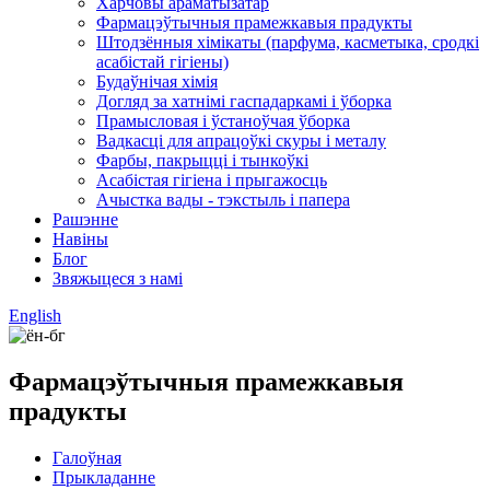
Харчовы араматызатар
Фармацэўтычныя прамежкавыя прадукты
Штодзённыя хімікаты (парфума, касметыка, сродкі
асабістай гігіены)
Будаўнічая хімія
Догляд за хатнімі гаспадаркамі і ўборка
Прамысловая і ўстаноўчая ўборка
Вадкасці для апрацоўкі скуры і металу
Фарбы, пакрыцці і тынкоўкі
Асабістая гігіена і прыгажосць
Ачыстка вады - тэкстыль і папера
Рашэнне
Навіны
Блог
Звяжыцеся з намі
English
Фармацэўтычныя прамежкавыя
прадукты
Галоўная
Прыкладанне