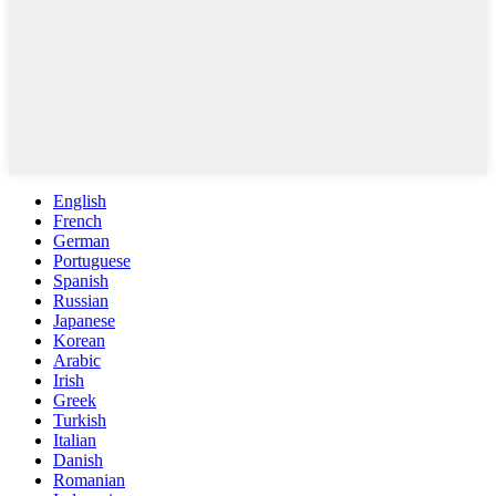
English
French
German
Portuguese
Spanish
Russian
Japanese
Korean
Arabic
Irish
Greek
Turkish
Italian
Danish
Romanian