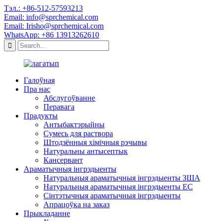
Тэл.: +86-512-57593213
Email: info@sprchemical.com
Email: Irisho@sprchemical.com
WhatsApp: +86 13913262610
Галоўная
Пра нас
Абслугоўванне
Перавага
Прадукты
Антыбактэрыйны
Сумесь для раствора
Штодзённыя хімічныя рэчывы
Натуральны антысептык
Кансервант
Араматычныя інгрэдыенты
Натуральныя араматычныя інгрэдыенты ЗША
Натуральныя араматычныя інгрэдыенты ЕС
Сінтэтычныя араматычныя інгрэдыенты
Апрацоўка на заказ
Прыкладанне