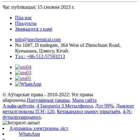
Час публікацыі: 15 снежня 2023 г.
Пра нас
Прадукты
Звяжыцеся з намі
info@sprchemical.com
No 10#7, D tradegate, 364 West of Zhenchuan Road,
Куньшань, Цзянсу, Кітай.
Тэл.: +86-512-57593213
© Аўтарскае права - 2010-2022: Усе правы
абаронены.
Папулярныя тавары
,
Мапа сайта
Альфа-арбуцін
,
4 Ізапрапіл 3 Метылфенол
,
Дэт 99%
,
Дыялеат
метылглюкозы ПЭГ-120
,
Кетаканазол цынку пірытыён
,
4-N-
бутылрэзарцынол
,
Адправіць электронны ліст
WhatsApp
x