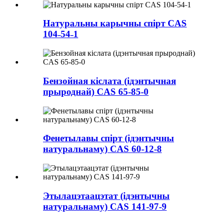
Натуральны карычны спірт CAS
104˗54˗1
Бензойная кіслата (ідэнтычная
прыроднай) CAS 65-85-0
Фенетылавы спірт (ідэнтычны
натуральнаму) CAS 60-12-8
Этылацэтаацэтат (ідэнтычны
натуральнаму) CAS 141-97-9