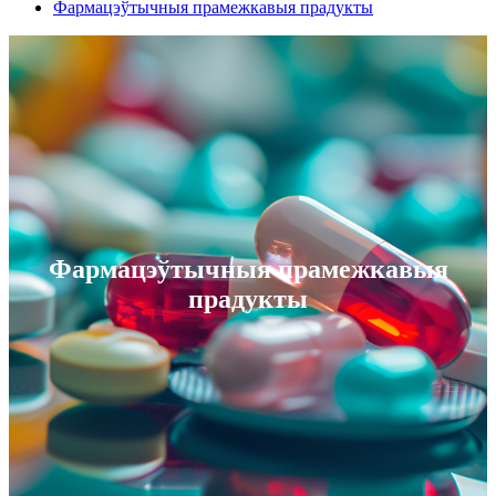
Фармацэўтычныя прамежкавыя прадукты
Фармацэўтычныя прамежкавыя
прадукты