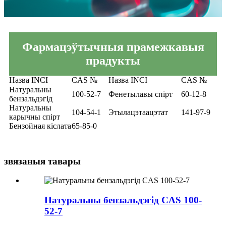
Фармацэўтычныя прамежкавыя
прадукты
Назва INCI
CAS №
Назва INCI
CAS №
Натуральны
100-52-7
Фенетылавы спірт
60-12-8
бензальдэгід
Натуральны
104-54-1
Этылацэтаацэтат
141-97-9
карычны спірт
Бензойная кіслата
65-85-0
звязаныя тавары
Натуральны бензальдэгід CAS 100-
52-7